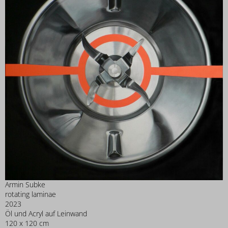
Armin Subke
rotating laminae
2023
Öl und Acryl auf Leinwand
120 x 120 cm