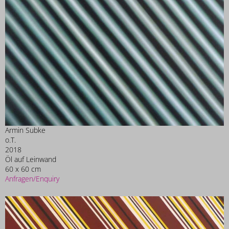
Armin Subke
o.T.
2018
Öl auf Leinwand
60 x 60 cm
Anfragen/Enquiry