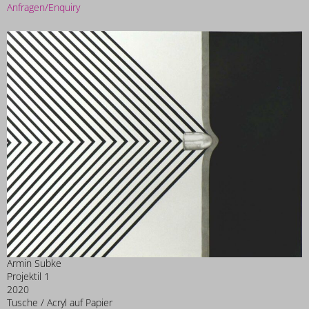
Anfragen/Enquiry
Armin Subke
Projektil 1
2020
Tusche / Acryl auf Papier