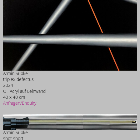
Armin Subke
triplex defectus
2024
Öl, Acryl auf Leinwand
40 x 40 cm
Anfragen/Enquiry
Armin Subke
shot short