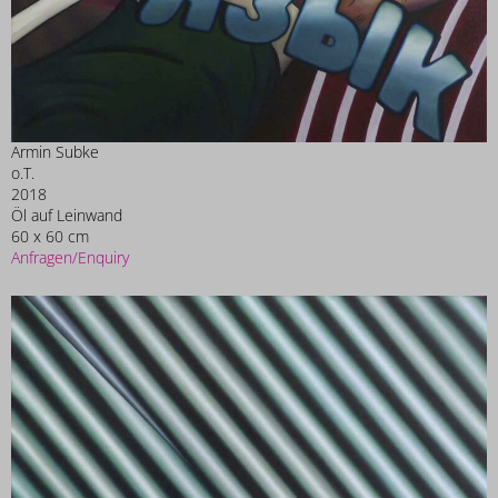
Armin Subke
o.T.
2018
Öl auf Leinwand
60 x 60 cm
Anfragen/Enquiry