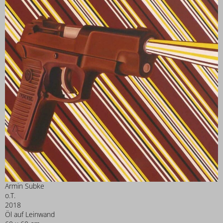
Armin Subke
o.T.
2018
Öl auf Leinwand