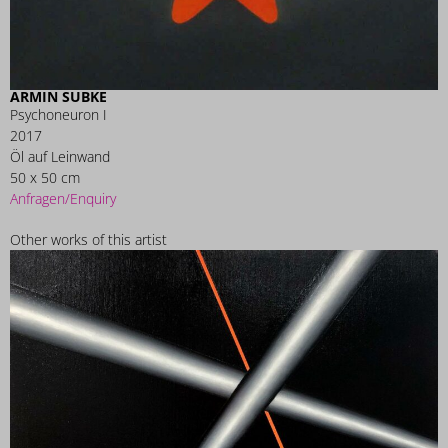
ARMIN SUBKE
Psychoneuron I
2017
Öl auf Leinwand
50 x 50 cm
Anfragen/Enquiry
Other works of this artist