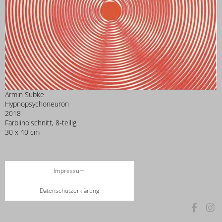
Armin Subke
Hypnopsychoneuron
2018
Farblinolschnitt, 8-teilig
30 x 40 cm
Impressum
Datenschutzerklärung