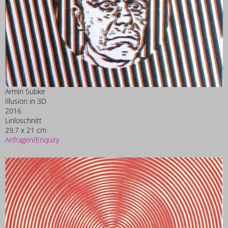
Armin Subke
Illusion in 3D
2016
Linloschnitt
29,7 x 21 cm
Anfragen/Enquiry