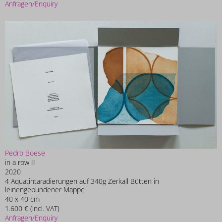
Anfragen/Enquiry
Pedro Boese
in a row II
2020
4 Aquatintaradierungen auf 340g Zerkall Bütten in
leinengebundener Mappe
40 x 40 cm
1.600 € (incl. VAT)
Anfragen/Enquiry