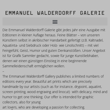
Die Emmanuel Walderdorff Galerie gibt jedes Jahr eine Ausgabe mit
Editionen in kleiner Auflage heraus. Feine Blätter – von unseren
Künstlern selbst in akribischer Handarbeit gefertigt (z.B. Kaltnadel,
Aquatinta- und Siebdruck oder Holz- wie Linolschnitt) – mit viel
Feingefühl, Geist, Humor und guten Denkanstößen. Unser Angebot
ist für Grafik Sammler gedacht, sowie für junge Kunstliebhaber,
denen wir einen günstigen Einstieg in eine beginnende
Sammelleidenschaft ermöglichen wollen.
–
The Emmanuel Walderdorff Gallery publishes a limited numbers of
editions every year. Beautiful art prints which are precisely
handmade by our artists (such as for instance, drypoint, aquatint,
screen printing, wood engraving and linocut) with delicacy, mind and
humor to get one thinking. Our offer is intended for graphic
collectors, also for young
art lovers, who are developing a passion for collecting.