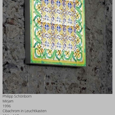
Philipp Schönborn
Mirjam
1996
Cibachrom in Leuchtkasten