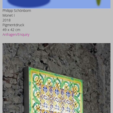
Philipp Schönborn
Monet I
2018
Pigmentdruck
49 x 42 cm
Anfragen/Enquiry