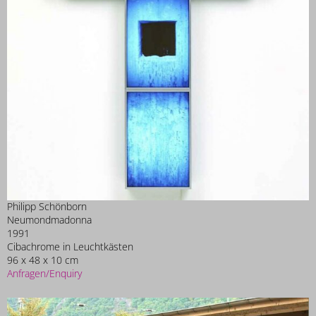
Philipp Schönborn
Neumondmadonna
1991
Cibachrome in Leuchtkästen
96 x 48 x 10 cm
Anfragen/Enquiry