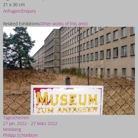
21 x 30 cm
Anfragen/Enquiry
Related Exhibitions
Other works of this artist
Tagesthemen
27 Jan. 2022 - 27 März 2022
Molsberg
Philipp Schönborn