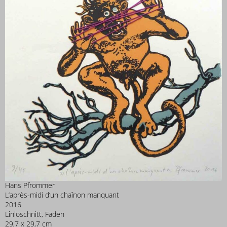
Hans Pfrommer
L‘après-midi d‘un chaînon manquant
2016
Linloschnitt, Faden
29,7 x 29,7 cm