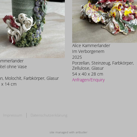
Alice Kammerlander
Im Verborgenem
2025
Kammerlander
Porzellan, Steinzeug, Farbkörper,
tel ohne Vase
Zellulose, Glasur
54 x 40 x 28 cm
an, Molochit, Farbkörper, Glasur
Anfragen/Enquiry
 x 14 cm
Impressum
Datenschutzerklärung
site managed with artbutler