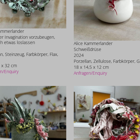
Kammerlander
r Invagination vorzubeugen,
h etwas loslassen
Alice Kammerlander
Schweißdrüse
an, Steinzeug, Farbkörper, Flax,
2024
Porzellan, Zellulose, Farbkörper, G
 x 32 cm
18 x 14,5 x 12 cm
n/Enquiry
Anfragen/Enquiry