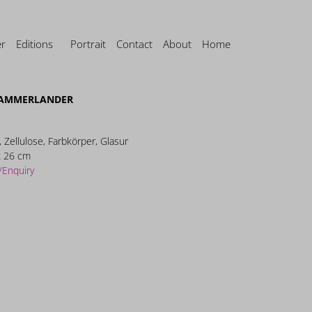
er
Editions
Portrait
Contact
About
Home
KAMMERLANDER
, Zellulose, Farbkörper, Glasur
x 26 cm
/Enquiry