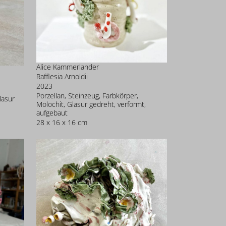
Alice Kammerlander
Rafflesia Arnoldii
2023
Porzellan, Steinzeug, Farbkörper,
lasur
Molochit, Glasur gedreht, verformt,
aufgebaut
28 x 16 x 16 cm