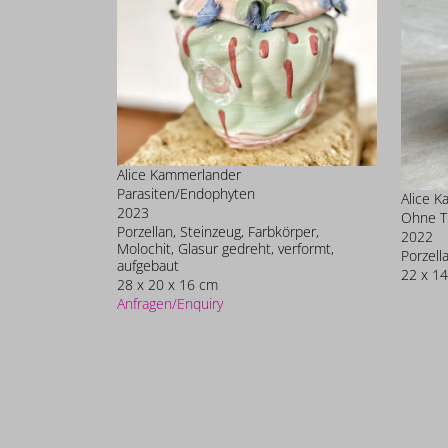
Alice Kammerlander
Parasiten/Endophyten
Alice 
2023
Ohne Ti
Porzellan, Steinzeug, Farbkörper,
2022
Molochit, Glasur gedreht, verformt,
Porzell
aufgebaut
22 x 14
28 x 20 x 16 cm
Anfragen/Enquiry