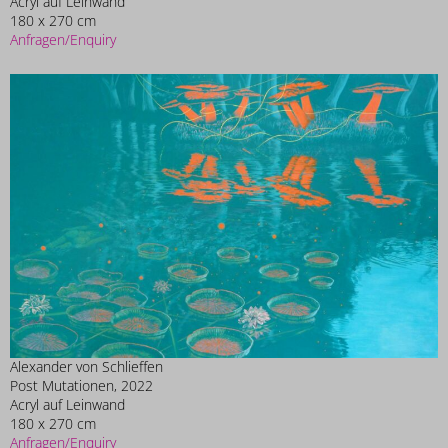
Acryl auf Leinwand
180 x 270 cm
Anfragen/Enquiry
Alexander von Schlieffen
Post Mutationen, 2022
Acryl auf Leinwand
180 x 270 cm
Anfragen/Enquiry