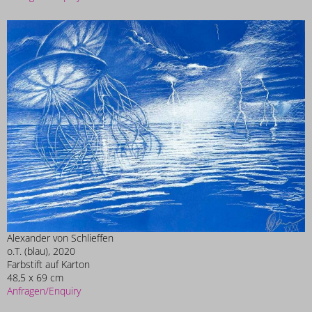
Alexander von Schlieffen
o.T. (blau), 2020
Farbstift auf Karton
48,5 x 69 cm
Anfragen/Enquiry