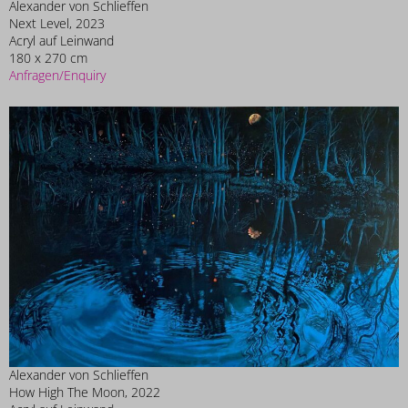
Alexander von Schlieffen
Next Level, 2023
Acryl auf Leinwand
180 x 270 cm
Anfragen/Enquiry
Alexander von Schlieffen
How High The Moon, 2022