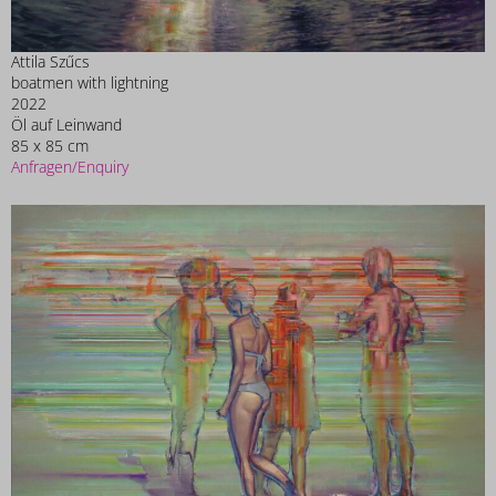
Attila Szűcs
boatmen with lightning
2022
Öl auf Leinwand
85 x 85 cm
Anfragen/Enquiry