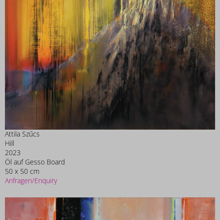
Attila Szűcs
Hill
2023
Öl auf Gesso Board
50 x 50 cm
Anfragen/Enquiry