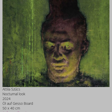
Attila Szűcs
Nocturnal look
2024
Öl auf Gesso Board
50 x 40 cm