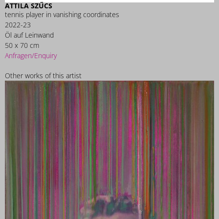
ATTILA SZŰCS
tennis player in vanishing coordinates
2022-23
Öl auf Leinwand
50 x 70 cm
Anfragen/Enquiry
Other works of this artist