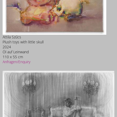
Attila Szűcs
Plush toys with little skull
2024
Öl auf Leinwand
110 x 55 cm
Anfragen/Enquiry