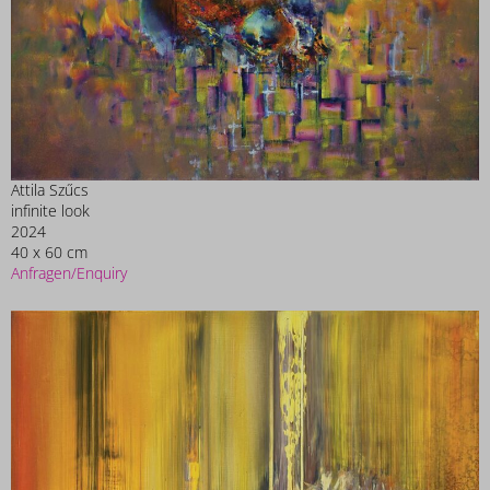
Attila Szűcs
infinite look
2024
40 x 60 cm
Anfragen/Enquiry