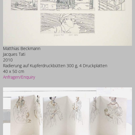
Matthias Beckmann
Jacques Tati
2010
Radierung auf Kupferdruckbütten 300 g, 4 Druckplatten
40 x 50 cm
Anfragen/Enquiry