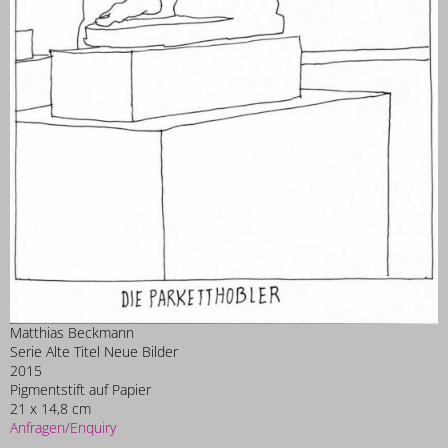
Matthias Beckmann
Serie Alte Titel Neue Bilder
2015
Pigmentstift auf Papier
21 x 14,8 cm
Anfragen/Enquiry