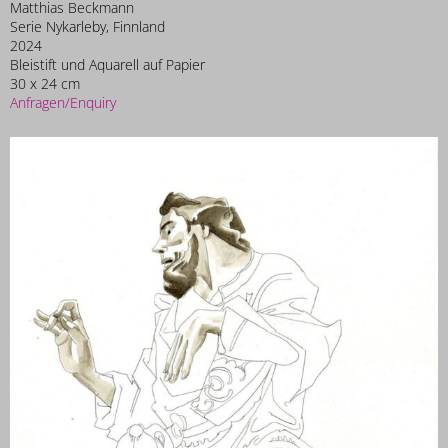
Matthias Beckmann
Serie Nykarleby, Finnland
2024
Bleistift und Aquarell auf Papier
30 x 24 cm
Anfragen/Enquiry