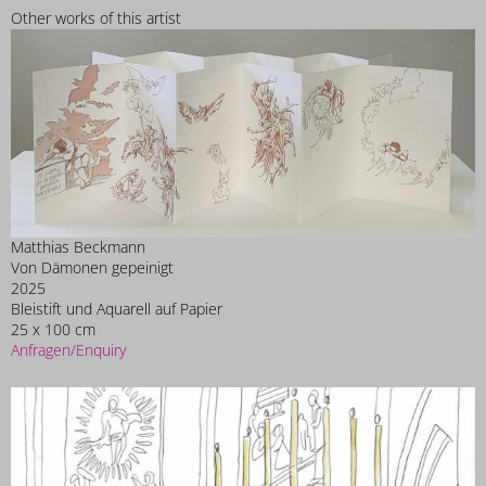
Other works of this artist
Matthias Beckmann
Von Dämonen gepeinigt
2025
Bleistift und Aquarell auf Papier
25 x 100 cm
Anfragen/Enquiry