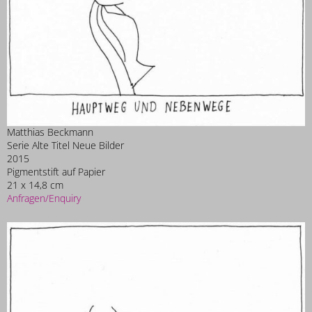
Matthias Beckmann
Serie Alte Titel Neue Bilder
2015
Pigmentstift auf Papier
21 x 14,8 cm
Anfragen/Enquiry