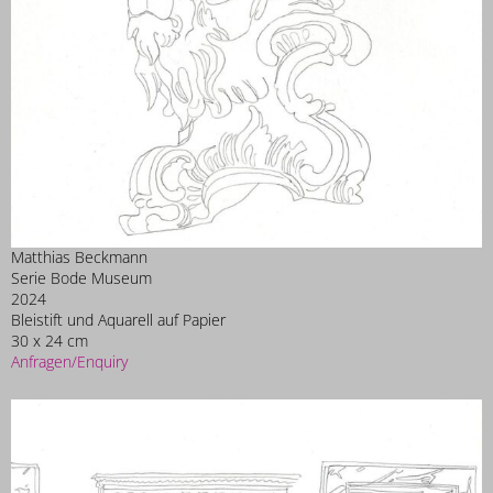
Matthias Beckmann
Serie Bode Museum
2024
Bleistift und Aquarell auf Papier
30 x 24 cm
Anfragen/Enquiry