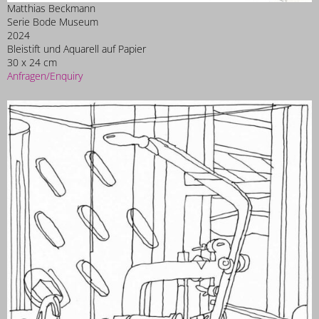
Matthias Beckmann
Serie Bode Museum
2024
Bleistift und Aquarell auf Papier
30 x 24 cm
Anfragen/Enquiry