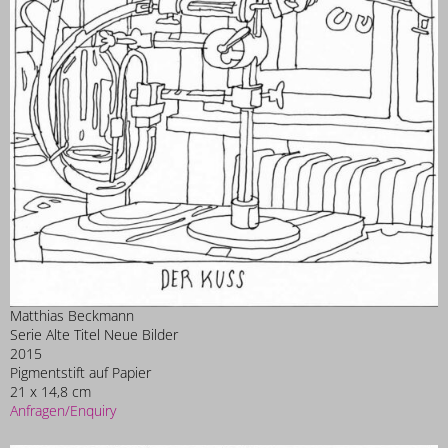
Matthias Beckmann
Serie Alte Titel Neue Bilder
2015
Pigmentstift auf Papier
21 x 14,8 cm
Anfragen/Enquiry