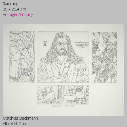
Raierung
35 x 25,4 cm
Anfragen/Enquiry
Matthias Beckmann
Albrecht Dürer