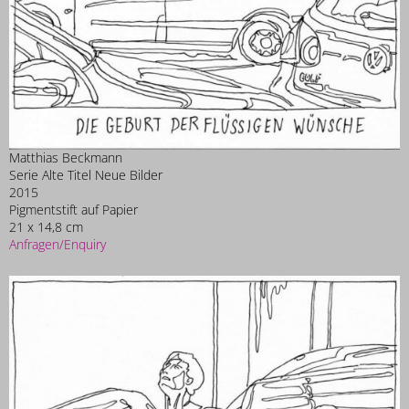
Matthias Beckmann
Serie Alte Titel Neue Bilder
2015
Pigmentstift auf Papier
21 x 14,8 cm
Anfragen/Enquiry