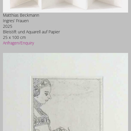
Matthias Beckmann
Ingres‘ Frauen
2025
Bleistift und Aquarell auf Papier
25 x 100 cm
Anfragen/Enquiry