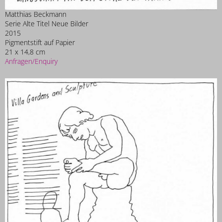
Matthias Beckmann
Serie Alte Titel Neue Bilder
2015
Pigmentstift auf Papier
21 x 14,8 cm
Anfragen/Enquiry