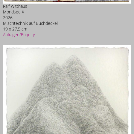
Ralf Witthaus
Mondsee X
2026
Mischtechnik auf Buchdeckel
19 x 27,5 cm
Anfragen/Enquiry