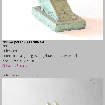
FRANZ JOSEF ALTENBURG
Keil
unbekannt
Roter Ton blaugrün glasiert gebrannt, Plattentechnik
37,5 x 19,5 x 12,5 cm
Anfragen/Enquiry
Other works of this artist