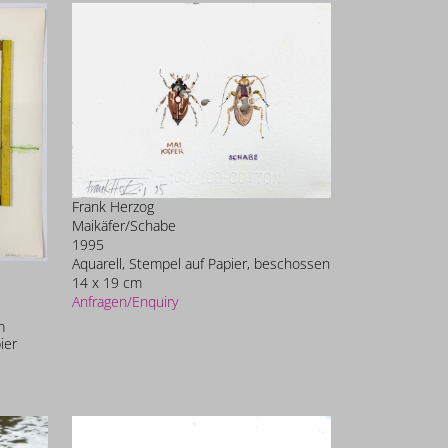
Frank Herzog
Maikäfer/Schabe
1995
Aquarell, Stempel auf Papier, beschossen
14 x 19 cm
Anfragen/Enquiry
m
ier