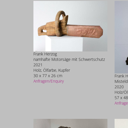
Frank Herzog
namhafte Motorsäge mit Schwertschutz
2021
Holz, Ölfarbe, Kupfer
30 x 77 x 26 cm
Frank 
Anfragen/Enquiry
Misteld
2020
Holz/Öl
57 x 48
Anfrage