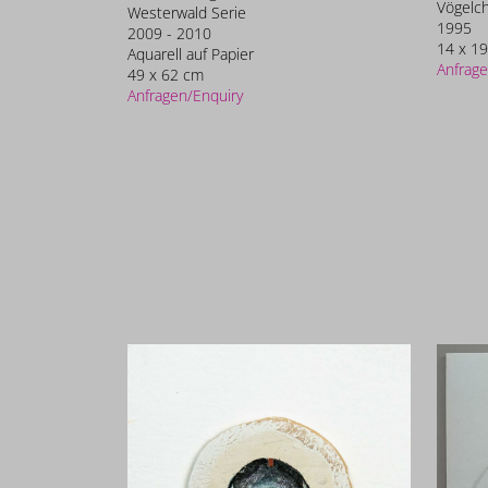
Vögelc
Westerwald Serie
1995
2009 - 2010
14 x 1
Aquarell auf Papier
Anfrage
49 x 62 cm
Anfragen/Enquiry