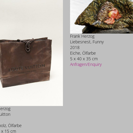
Frank Herzog
Liebesnest, Funny
2018
Eiche, Ölfarbe
5 x 40 x 35 cm
Anfragen/Enquiry
Herzog
uitton
olz, Ölfarbe
 x 15 cm