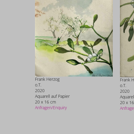
Frank Herzog
Frank 
o.T.
o.T.
2020
2020
Aquarell auf Papier
Aquarel
20 x 16 cm
20 x 1
Anfragen/Enquiry
Anfrage