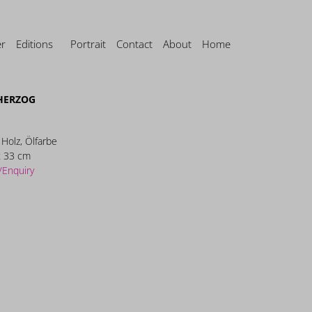
er
Editions
Portrait
Contact
About
Home
HERZOG
, Holz, Ölfarbe
x 33 cm
/Enquiry