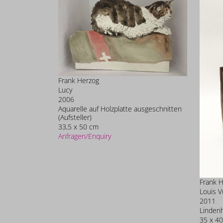
Frank Herzog
Lucy
2006
Aquarelle auf Holzplatte ausgeschnitten
(Aufsteller)
33,5 x 50 cm
Anfragen/Enquiry
Frank 
Louis V
2011
Lindenh
35 x 40