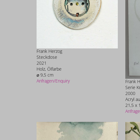
Frank Herzog
Steckdose
2021
Holz, Ölfarbe
⌀ 9,5 cm
Anfragen/Enquiry
Frank 
Serie K
2000
Acryl au
21,5 x 
Anfrage