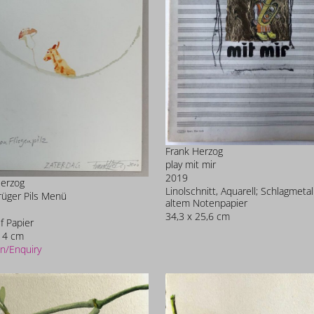
Frank Herzog
play mit mir
2019
Herzog
Linolschnitt, Aquarell; Schlagmetal
rüger Pils Menü
altem Notenpapier
34,3 x 25,6 cm
f Papier
14 cm
n/Enquiry