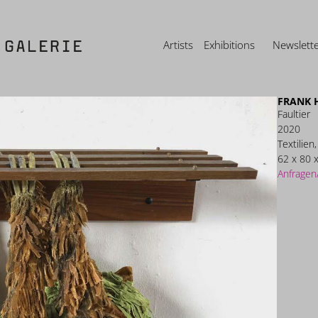
Artists
Exhibitions
Newslett
FRANK 
Faultier
2020
Textilien
62 x 80 
Anfragen