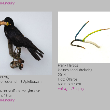
n/Enquiry
Frank Herzog
kleines Kabel dreiadrig
2014
Herzog
Holz, Ölfarbe
rohlockend mit Apfelbutzen
6 x 19 x 13 cm
Anfragen/Enquiry
t/Holz/Ölfarbe/Acrylmasse
 x 18 cm
n/Enquiry