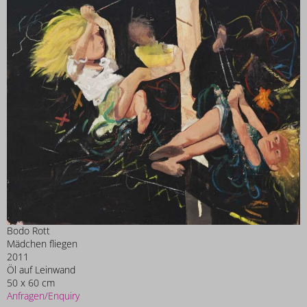
Bodo Rott
Mädchen fliegen
2011
Öl auf Leinwand
50 x 60 cm
Anfragen/Enquiry