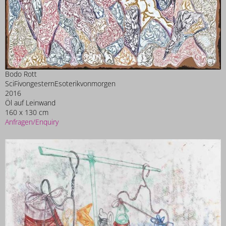
Bodo Rott
SciFivongesternEsoterikvonmorgen
2016
Öl auf Leinwand
160 x 130 cm
Anfragen/Enquiry