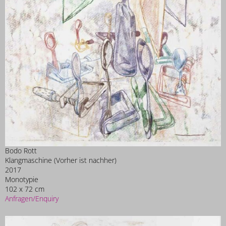
Bodo Rott
Klangmaschine (Vorher ist nachher)
2017
Monotypie
102 x 72 cm
Anfragen/Enquiry