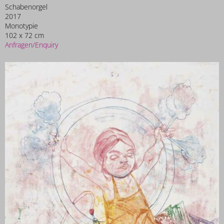
Schabenorgel
2017
Monotypie
102 x 72 cm
Anfragen/Enquiry