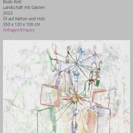
Bodo Rott
Landschaft mit Gästen
2023
Öl auf Karton und Holz
350 x 120 x 100 cm
Anfragen/Enquiry